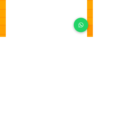
Click Aqui e Reserve direto pelo WHATSAPP!
© 2023 Pipa Bikes. Proudly created By Id.Mkt
Interativo.